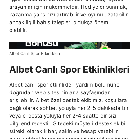
arayanlar için mükemmeldir. Hediyeler sunmak,
kazanma şansınızı artırabilir ve oyunu uzatabilir,
ancak ilgili bahis talepleri oldukça önemli
olabilir.
Albet Canlı Spor Etkinlikleri
Albet Canlı Spor Etkinlikleri
Albet canlı spor etkinlikleri yardım bölümüne
doğrudan web sitesinin ana sayfasından
erişilebilir. Albet özel destek ekibimiz, koşullara
bağlı olarak sohbet yoluyla her 2-5 dakikada bir
veya e-posta yoluyla her 2-4 saatte bir sizi
bilgilendirecektir. Sitedeki müşteri destek ekibi
sürekli olarak kibar, sakin ve hesap verebilir