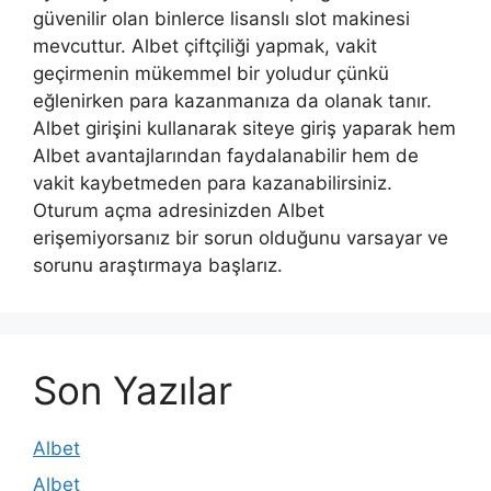
güvenilir olan binlerce lisanslı slot makinesi
mevcuttur. Albet çiftçiliği yapmak, vakit
geçirmenin mükemmel bir yoludur çünkü
eğlenirken para kazanmanıza da olanak tanır.
Albet girişini kullanarak siteye giriş yaparak hem
Albet avantajlarından faydalanabilir hem de
vakit kaybetmeden para kazanabilirsiniz.
Oturum açma adresinizden Albet
erişemiyorsanız bir sorun olduğunu varsayar ve
sorunu araştırmaya başlarız.
Son Yazılar
Albet
Albet