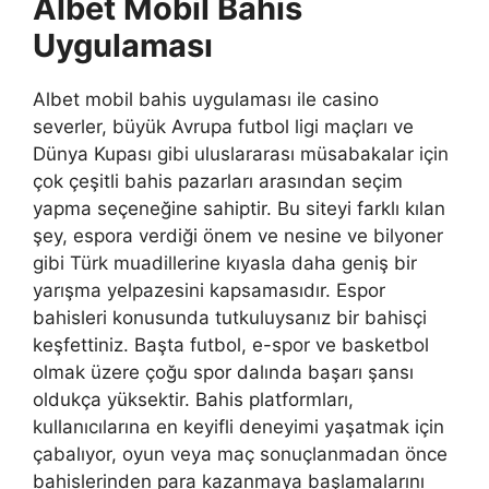
Albet Mobil Bahis
Uygulaması
Albet mobil bahis uygulaması ile casino
severler, büyük Avrupa futbol ligi maçları ve
Dünya Kupası gibi uluslararası müsabakalar için
çok çeşitli bahis pazarları arasından seçim
yapma seçeneğine sahiptir. Bu siteyi farklı kılan
şey, espora verdiği önem ve nesine ve bilyoner
gibi Türk muadillerine kıyasla daha geniş bir
yarışma yelpazesini kapsamasıdır. Espor
bahisleri konusunda tutkuluysanız bir bahisçi
keşfettiniz. Başta futbol, ​​e-spor ve basketbol
olmak üzere çoğu spor dalında başarı şansı
oldukça yüksektir. Bahis platformları,
kullanıcılarına en keyifli deneyimi yaşatmak için
çabalıyor, oyun veya maç sonuçlanmadan önce
bahislerinden para kazanmaya başlamalarını