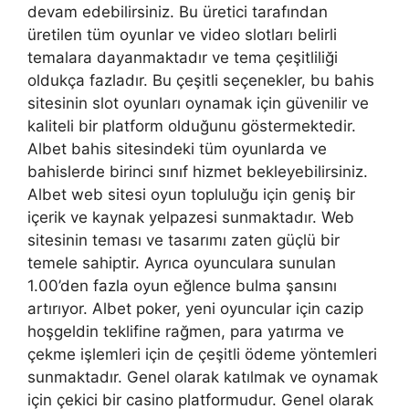
devam edebilirsiniz. Bu üretici tarafından
üretilen tüm oyunlar ve video slotları belirli
temalara dayanmaktadır ve tema çeşitliliği
oldukça fazladır. Bu çeşitli seçenekler, bu bahis
sitesinin slot oyunları oynamak için güvenilir ve
kaliteli bir platform olduğunu göstermektedir.
Albet bahis sitesindeki tüm oyunlarda ve
bahislerde birinci sınıf hizmet bekleyebilirsiniz.
Albet web sitesi oyun topluluğu için geniş bir
içerik ve kaynak yelpazesi sunmaktadır. Web
sitesinin teması ve tasarımı zaten güçlü bir
temele sahiptir. Ayrıca oyunculara sunulan
1.00’den fazla oyun eğlence bulma şansını
artırıyor. Albet poker, yeni oyuncular için cazip
hoşgeldin teklifine rağmen, para yatırma ve
çekme işlemleri için de çeşitli ödeme yöntemleri
sunmaktadır. Genel olarak katılmak ve oynamak
için çekici bir casino platformudur. Genel olarak