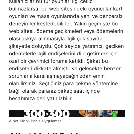
Kullanıcılar bu tür oyunları ilgi çekici
bulmazlarsa, bu web sitesindeki oyuncular kart
oyunları ve masa oyunlarında yeni ve benzersiz
deneyimler keşfedebilirler. Yakın geçmişte bu
web sitesi, ödeme gecikmeleri veya ödemelerin
olası askıya alınmasıyla ilgili çok sayıda
şikayetle doluydu. Çok sayıda yatırımcı, geciken
ödemelerle ilgili endişelerini dile getirmek için
özel bir çevrimiçi foruma katıldı. Şirket bu
endişeleri dikkate almıştır ve gelecekte benzer
sorunlarla karşılaşmayacağınızdan emin
olabilirsiniz. Seçtiğiniz para çekme yöntemine
bağlı olarak paranız birkaç saat içinde
hesabınıza geri yatırılabilir.
Albet Mobil Bahis Uygulaması