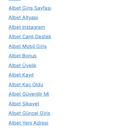
Albet Giriş Sayfası
Albet Altyapı
Albet Instagram
Albet Canlı Destek
Albet Mobil Giriş
Albet Bonus
Albet Üyelik
Albet Kayıt
Albet Kaç Oldu
Albet Güvenilir Mi
Albet Şikayet
Albet Güncel Giriş
Albet Yeni Adresi