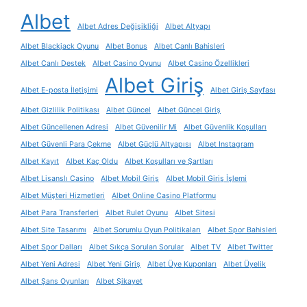
Albet
Albet Adres Değişikliği
Albet Altyapı
Albet Blackjack Oyunu
Albet Bonus
Albet Canlı Bahisleri
Albet Canlı Destek
Albet Casino Oyunu
Albet Casino Özellikleri
Albet Giriş
Albet E-posta İletişimi
Albet Giriş Sayfası
Albet Gizlilik Politikası
Albet Güncel
Albet Güncel Giriş
Albet Güncellenen Adresi
Albet Güvenilir Mi
Albet Güvenlik Koşulları
Albet Güvenli Para Çekme
Albet Güçlü Altyapısı
Albet Instagram
Albet Kayıt
Albet Kaç Oldu
Albet Koşulları ve Şartları
Albet Lisanslı Casino
Albet Mobil Giriş
Albet Mobil Giriş İşlemi
Albet Müşteri Hizmetleri
Albet Online Casino Platformu
Albet Para Transferleri
Albet Rulet Oyunu
Albet Sitesi
Albet Site Tasarımı
Albet Sorumlu Oyun Politikaları
Albet Spor Bahisleri
Albet Spor Dalları
Albet Sıkça Sorulan Sorular
Albet TV
Albet Twitter
Albet Yeni Adresi
Albet Yeni Giriş
Albet Üye Kuponları
Albet Üyelik
Albet Şans Oyunları
Albet Şikayet