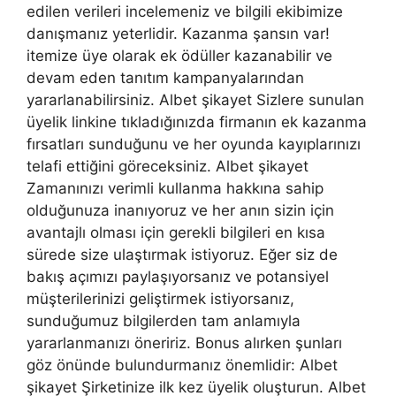
edilen verileri incelemeniz ve bilgili ekibimize
danışmanız yeterlidir. Kazanma şansın var!
itemize üye olarak ek ödüller kazanabilir ve
devam eden tanıtım kampanyalarından
yararlanabilirsiniz. Albet şikayet Sizlere sunulan
üyelik linkine tıkladığınızda firmanın ek kazanma
fırsatları sunduğunu ve her oyunda kayıplarınızı
telafi ettiğini göreceksiniz. Albet şikayet
Zamanınızı verimli kullanma hakkına sahip
olduğunuza inanıyoruz ve her anın sizin için
avantajlı olması için gerekli bilgileri en kısa
sürede size ulaştırmak istiyoruz. Eğer siz de
bakış açımızı paylaşıyorsanız ve potansiyel
müşterilerinizi geliştirmek istiyorsanız,
sunduğumuz bilgilerden tam anlamıyla
yararlanmanızı öneririz. Bonus alırken şunları
göz önünde bulundurmanız önemlidir: Albet
şikayet Şirketinize ilk kez üyelik oluşturun. Albet