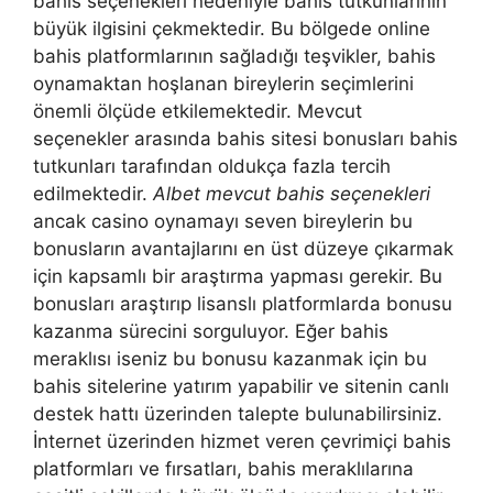
bahis seçenekleri nedeniyle bahis tutkunlarının
büyük ilgisini çekmektedir. Bu bölgede online
bahis platformlarının sağladığı teşvikler, bahis
oynamaktan hoşlanan bireylerin seçimlerini
önemli ölçüde etkilemektedir. Mevcut
seçenekler arasında bahis sitesi bonusları bahis
tutkunları tarafından oldukça fazla tercih
edilmektedir.
Albet mevcut bahis seçenekleri
ancak casino oynamayı seven bireylerin bu
bonusların avantajlarını en üst düzeye çıkarmak
için kapsamlı bir araştırma yapması gerekir. Bu
bonusları araştırıp lisanslı platformlarda bonusu
kazanma sürecini sorguluyor. Eğer bahis
meraklısı iseniz bu bonusu kazanmak için bu
bahis sitelerine yatırım yapabilir ve sitenin canlı
destek hattı üzerinden talepte bulunabilirsiniz.
İnternet üzerinden hizmet veren çevrimiçi bahis
platformları ve fırsatları, bahis meraklılarına