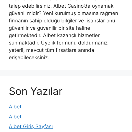
talep edebilirsiniz. Albet Casino’da oynamak
güvenli midir? Yeni kurulmuş olmasına rağmen
firmanın sahip olduğu bilgiler ve lisanslar onu
güvenilir ve güvenilir bir site haline
getirmektedir. Albet kazançlı hizmetler
sunmaktadır. Üyelik formunu doldurmanız
yeterli, mevcut tüm fırsatlara anında
erişebileceksiniz.
Son Yazılar
Albet
Albet
Albet Giriş Sayfası