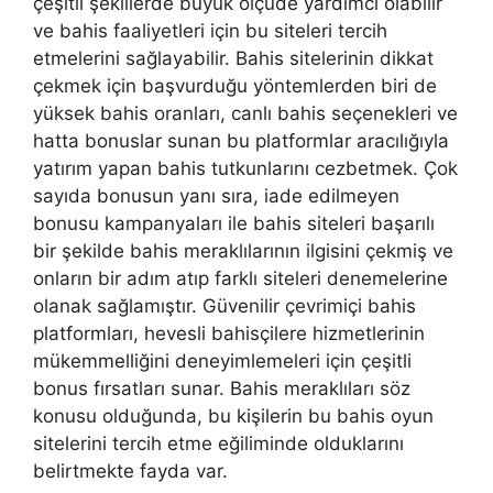
çeşitli şekillerde büyük ölçüde yardımcı olabilir
ve bahis faaliyetleri için bu siteleri tercih
etmelerini sağlayabilir. Bahis sitelerinin dikkat
çekmek için başvurduğu yöntemlerden biri de
yüksek bahis oranları, canlı bahis seçenekleri ve
hatta bonuslar sunan bu platformlar aracılığıyla
yatırım yapan bahis tutkunlarını cezbetmek. Çok
sayıda bonusun yanı sıra, iade edilmeyen
bonusu kampanyaları ile bahis siteleri başarılı
bir şekilde bahis meraklılarının ilgisini çekmiş ve
onların bir adım atıp farklı siteleri denemelerine
olanak sağlamıştır. Güvenilir çevrimiçi bahis
platformları, hevesli bahisçilere hizmetlerinin
mükemmelliğini deneyimlemeleri için çeşitli
bonus fırsatları sunar. Bahis meraklıları söz
konusu olduğunda, bu kişilerin bu bahis oyun
sitelerini tercih etme eğiliminde olduklarını
belirtmekte fayda var.